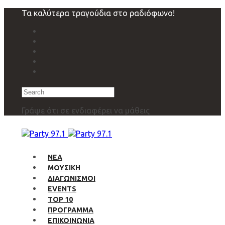
Skip
Skip
Τα καλύτερα τραγούδια στο ραδιόφωνο!
links
to
primary
navigation
Skip
to
content
Search
Γράψε ότι σε ενδιαφέρει να μάθεις
ΝΕΑ
ΜΟΥΣΙΚΗ
ΔΙΑΓΩΝΙΣΜΟΙ
EVENTS
TOP 10
ΠΡΟΓΡΑΜΜΑ
ΕΠΙΚΟΙΝΩΝΙΑ