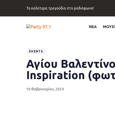
Skip
Skip
links
to
Τα καλύτερα τραγούδια στο ραδιόφωνο!
primary
navigation
Skip
ΝΕΑ
ΜΟΥΣ
to
content
Published
PUBLISHED
on:
IN:
EVENTS
Αγίου Βαλεντίνο
Inspiration (φω
16 Φεβρουαρίου, 2024