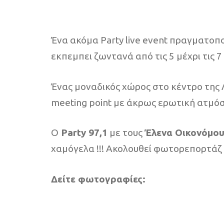
Ένα ακόμα Party live event πραγματοπο
εκπεμπει ζωντανά από τις 5 μέχρι τις 
Ένας μοναδικός χώρος στο κέντρο της 
meeting point με άκρως ερωτική ατμό
Ο
Party 97,1
με τους
Έλενα Οικονόμο
χαμόγελα !!! Ακολουθεί φωτορεπορτάζ κ
Δείτε φωτογραφίες: