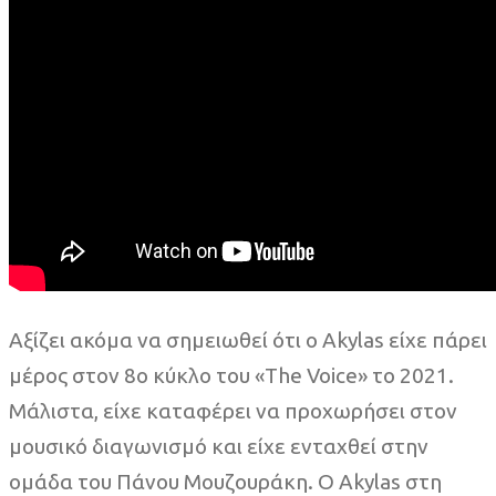
Αξίζει ακόμα να σημειωθεί ότι ο Akylas είχε πάρει
μέρος στον 8ο κύκλο του «The Voice» το 2021.
Μάλιστα, είχε καταφέρει να προχωρήσει στον
μουσικό διαγωνισμό και είχε ενταχθεί στην
ομάδα του Πάνου Μουζουράκη. Ο Akylas στη