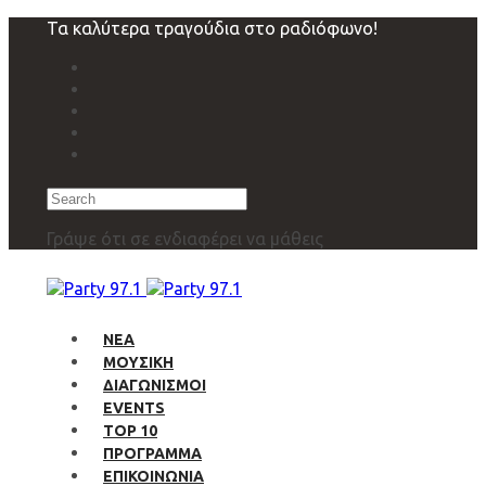
Skip
Skip
Τα καλύτερα τραγούδια στο ραδιόφωνο!
links
to
primary
navigation
Skip
to
content
Search
Γράψε ότι σε ενδιαφέρει να μάθεις
ΝΕΑ
ΜΟΥΣΙΚΗ
ΔΙΑΓΩΝΙΣΜΟΙ
EVENTS
TOP 10
ΠΡΟΓΡΑΜΜΑ
ΕΠΙΚΟΙΝΩΝΙΑ