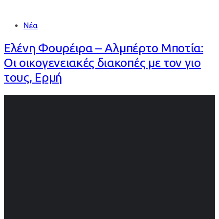
Νέα
Ελένη Φουρέιρα – Αλμπέρτο Μποτία:
Οι οικογενειακές διακοπές με τον γιο
τους, Ερμή