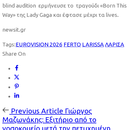
blind audition ερμήνευσε το τραγούδι «Born This
Way» της Lady Gaga και έφτασε μέχρι τα lives.
newsit.gr
Tags:
EUROVISION 2026
FERTO
LARISSA
ΛΑΡΙΣΑ
Share On
Previous
Previous Article
Γιώργος
Article
Μαζωνάκης: Εξιτήριο από το
νοσοκομείο μετά την πετυχημένη