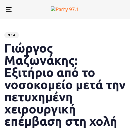
Skip
Skip
links
to
Toggle
primary
navigation
navigation
Published
PUBLISHED
Skip
to
on:
IN:
ΝΈΑ
content
Γιώργος
Μαζωνάκης:
Εξιτήριο από το
νοσοκομείο μετά την
πετυχημένη
χειρουργική
επέμβαση στη χολή