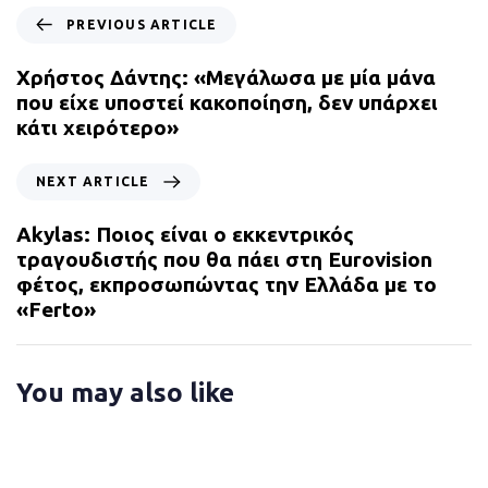
P
PREVIOUS ARTICLE
r
e
Χρήστος Δάντης: «Μεγάλωσα με μία μάνα
v
που είχε υποστεί κακοποίηση, δεν υπάρχει
i
κάτι χειρότερο»
o
u
N
NEXT ARTICLE
s
e
A
x
Akylas: Ποιος είναι ο εκκεντρικός
r
t
τραγουδιστής που θα πάει στη Eurovision
t
A
φέτος, εκπροσωπώντας την Ελλάδα με το
i
r
«Ferto»
c
t
l
i
e
c
You may also like
l
e