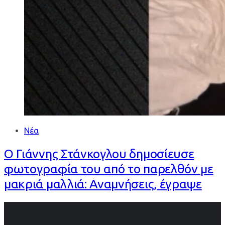
Νέα
Ο Γιάννης Στάνκογλου δημοσίευσε
φωτογραφία του από το παρελθόν με
μακριά μαλλιά: Αναμνήσεις, έγραψε