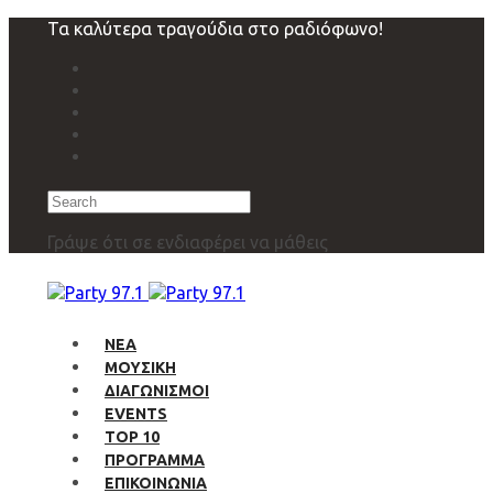
Skip
Skip
Τα καλύτερα τραγούδια στο ραδιόφωνο!
links
to
primary
navigation
Skip
to
content
Search
Γράψε ότι σε ενδιαφέρει να μάθεις
ΝΕΑ
ΜΟΥΣΙΚΗ
ΔΙΑΓΩΝΙΣΜΟΙ
EVENTS
TOP 10
ΠΡΟΓΡΑΜΜΑ
ΕΠΙΚΟΙΝΩΝΙΑ