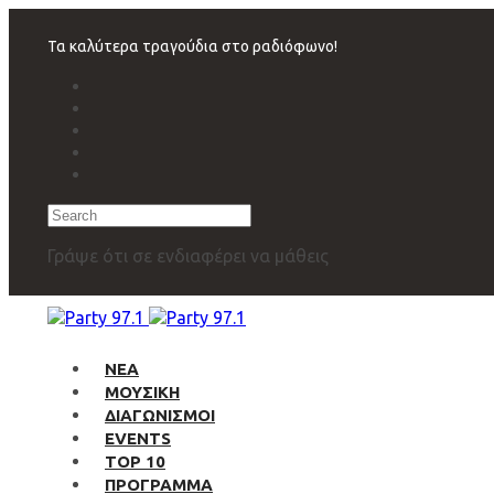
Skip
Skip
links
to
Τα καλύτερα τραγούδια στο ραδιόφωνο!
primary
navigation
Skip
to
content
Search
Γράψε ότι σε ενδιαφέρει να μάθεις
ΝΕΑ
ΜΟΥΣΙΚΗ
ΔΙΑΓΩΝΙΣΜΟΙ
EVENTS
TOP 10
ΠΡΟΓΡΑΜΜΑ