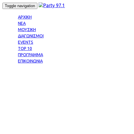
Skip
Skip
Toggle navigation
links
to
primary
ΑΡΧΙΚΗ
navigation
ΝΕΑ
Skip
ΜΟΥΣΙΚΗ
to
ΔΙΑΓΩΝΙΣΜΟΙ
content
EVENTS
TOP 10
ΠΡΟΓΡΑΜΜΑ
ΕΠΙΚΟΙΝΩΝΙΑ