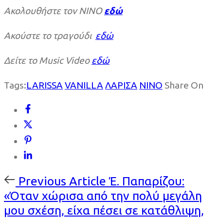
Ακολουθήστε τον ΝΙΝΟ
εδώ
Ακούστε το τραγούδι
εδώ
Δείτε το
Music Video
εδώ
Tags:
LARISSA
VANILLA
ΛΑΡΙΣΑ
ΝΙΝΟ
Share On
Previous
Previous Article
Έ. Παπαρίζου:
Article
«Όταν χώρισα από την πολύ μεγάλη
μου σχέση, είχα πέσει σε κατάθλιψη,