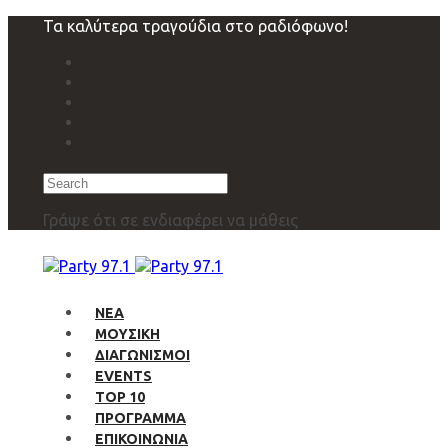
Skip
Skip
Τα καλύτερα τραγούδια στο ραδιόφωνο!
links
to
primary
navigation
Skip
to
content
Search
Γράψε ότι σε ενδιαφέρει να μάθεις
ΝΕΑ
ΜΟΥΣΙΚΗ
ΔΙΑΓΩΝΙΣΜΟΙ
EVENTS
TOP 10
ΠΡΟΓΡΑΜΜΑ
ΕΠΙΚΟΙΝΩΝΙΑ