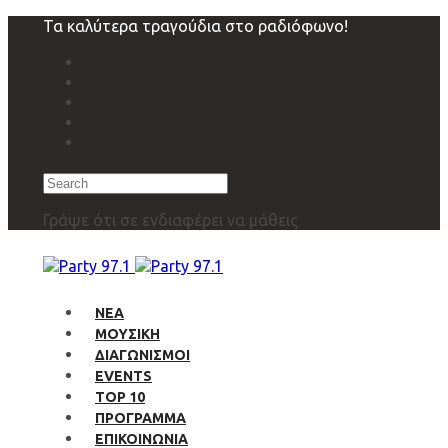
Skip
Skip
Τα καλύτερα τραγούδια στο ραδιόφωνο!
links
to
primary
navigation
Skip
to
content
Search
Γράψε ότι σε ενδιαφέρει να μάθεις
ΝΕΑ
ΜΟΥΣΙΚΗ
ΔΙΑΓΩΝΙΣΜΟΙ
EVENTS
TOP 10
ΠΡΟΓΡΑΜΜΑ
ΕΠΙΚΟΙΝΩΝΙΑ