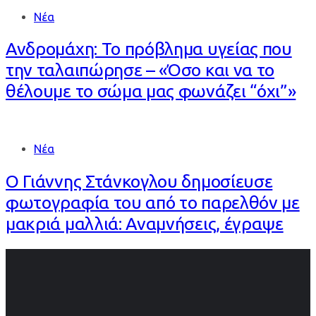
Νέα
Ανδρομάχη: Το πρόβλημα υγείας που
την ταλαιπώρησε – «Όσο και να το
θέλουμε το σώμα μας φωνάζει “όχι”»
Νέα
Ο Γιάννης Στάνκογλου δημοσίευσε
φωτογραφία του από το παρελθόν με
μακριά μαλλιά: Αναμνήσεις, έγραψε