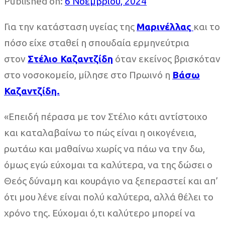
Published on:
6 Νοεμβρίου, 2024
Για την κατάσταση υγείας της
Μαρινέλλας
και το
πόσο είχε σταθεί η σπουδαία ερμηνεύτρια
στον
Στέλιο Καζαντζίδη
όταν εκείνος βρισκόταν
στο νοσοκομείο, μίλησε στο Πρωινό η
Βάσω
Καζαντζίδη.
«Επειδή πέρασα με τον Στέλιο κάτι αντίστοιχο
και καταλαβαίνω το πώς είναι η οικογένεια,
ρωτάω και μαθαίνω χωρίς να πάω να την δω,
όμως εγώ εύχομαι τα καλύτερα, να της δώσει ο
Θεός δύναμη και κουράγιο να ξεπεραστεί και απ’
ότι μου λένε είναι πολύ καλύτερα, αλλά θέλει το
χρόνο της. Εύχομαι ό,τι καλύτερο μπορεί να