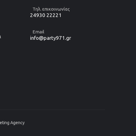
Τηλ. επικοινωνίας
24930 22221
Email
α
info@party971.gr
keting Agency