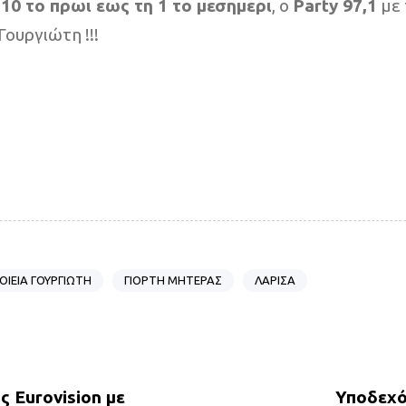
ς
10 το πρωι εως τη 1 το μεσημερι
, ο
Party 97,1
με 
ουργιώτη !!!
ΙΕΙΑ ΓΟΥΡΓΙΩΤΗ
ΓΙΟΡΤΗ ΜΗΤΕΡΑΣ
ΛΑΡΙΣΑ
N
e
x
 Eurovision με
Υποδεχό