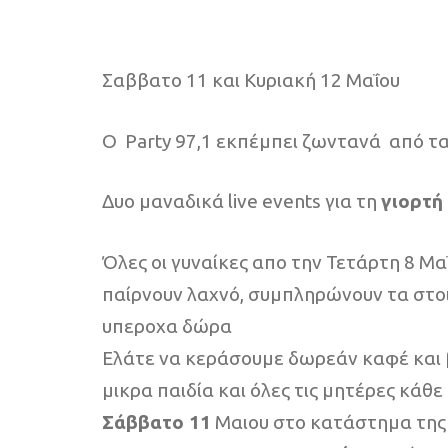
Σαββατο 11 και Κυριακή 12 Μαΐου
Ο Party 97,1 εκπέμπει ζωντανά από τ
Δυο μαναδικά live events για τη
γιορτή
Όλες οι γυναίκες απο την Τετάρτη 8 
παίρνουν λαχνό, συμπληρώνουν τα στοι
υπεροχα δώρα
Ελάτε να κεράσουμε δωρεάν καφέ και β
μικρα παιδία και όλες τις μητέρες κάθε 
Σάββατο 11
Μαιου στο κατάστημα της