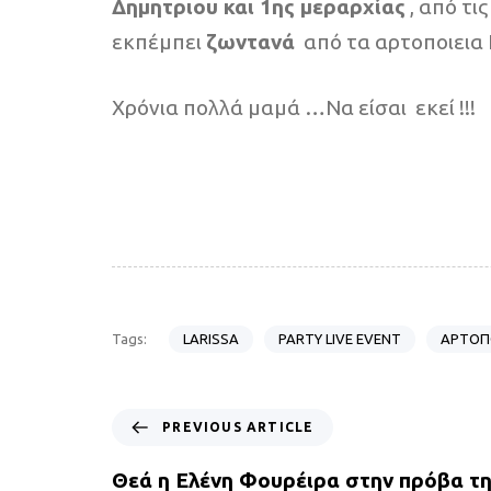
Δημητριου και 1ης μεραρχίας
, από τι
εκπέμπει
ζωντανά
από τα αρτοποιεια Γ
Χρόνια πολλά μαμά …Να είσαι εκεί !!!
LARISSA
PARTY LIVE EVENT
ΑΡΤΟΠΟ
Tags:
P
PREVIOUS ARTICLE
r
e
Θεά η Ελένη Φουρέιρα στην πρόβα της