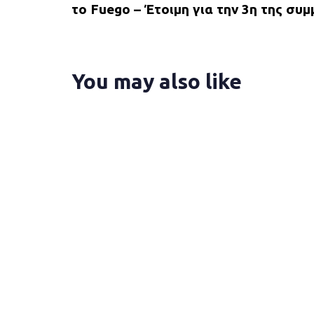
v
το Fuego – Έτοιμη για την 3η της συμ
i
o
u
s
You may also like
A
r
t
i
c
l
e