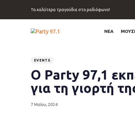
Skip
Skip
links
to
Τα καλύτερα τραγούδια στο ραδιόφωνο!
primary
navigation
Skip
ΝΕΑ
ΜΟΥΣ
to
content
Published
PUBLISHED
on:
IN:
EVENTS
Ο Party 97,1 εκ
για τη γιορτή τ
7 Μαΐου, 2024