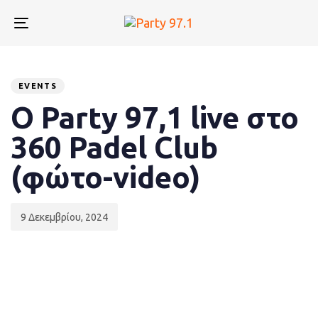
Skip
Skip
links
to
Toggle
primary
navigation
navigation
Published
PUBLISHED
Skip
to
on:
IN:
EVENTS
content
Ο Party 97,1 live στο
360 Padel Club
(φώτο-video)
9 Δεκεμβρίου, 2024