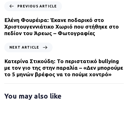
P
PREVIOUS ARTICLE
r
e
Ελένη Φουρέιρα: Έκανε ποδαρικό στο
v
Χριστουγεννιάτικο Χωριό που στήθηκε στο
i
πεδίον του Άρεως – Φωτογραφίες
o
u
N
NEXT ARTICLE
s
e
A
x
Κατερίνα Στικούδη: Το περιστατικό bullying
r
t
με τον γιο της στην παραλία – «Δεν μπορούμε
t
A
το 5 μηνών βρέφος να το πούμε χοντρό»
i
r
c
t
l
i
You may also like
e
c
l
e