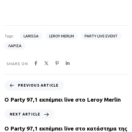
LARISSA
LEROY MERLIN
PARTY LIVE EVENT
Tags:
ΛΑΡΙΣΑ
SHARE ON
P
PREVIOUS ARTICLE
r
e
Ο Party 97,1 εκπέμπει live στο Leroy Merlin
v
i
N
NEXT ARTICLE
o
e
u
x
Ο Party 97,1 εκπέμπει live στο κατάστημα της
s