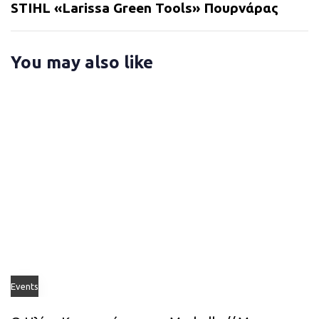
t
STIHL «Larissa Green Tools» Πουρνάρας
A
A
r
r
t
t
You may also like
i
i
c
c
l
l
e
e
Events