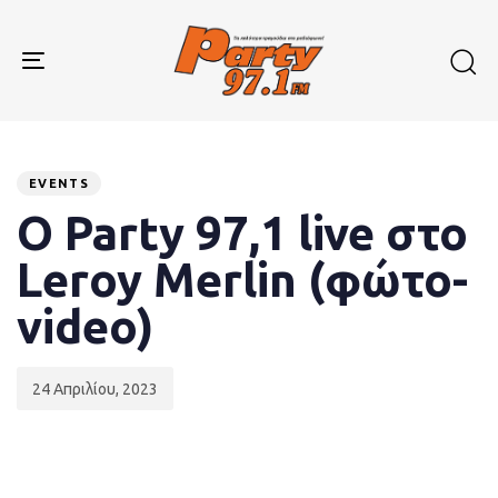
Skip
Skip
links
to
primary
Toggle
navigation
navigation
Skip
to
Published
PUBLISHED
content
on:
IN:
EVENTS
Ο Party 97,1 live στο
Leroy Merlin (φώτο-
video)
24 Απριλίου, 2023