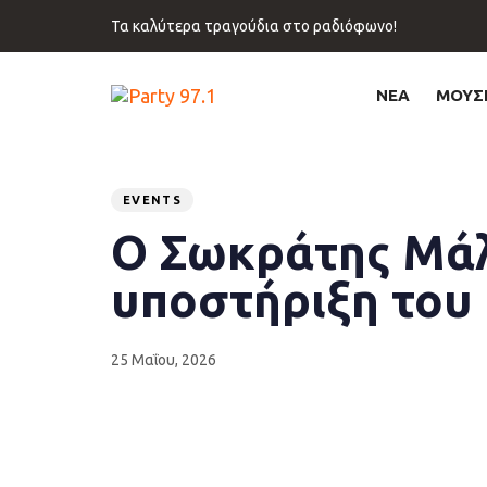
Skip
Skip
Τα καλύτερα τραγούδια στο ραδιόφωνο!
links
to
primary
navigation
ΝΕΑ
ΜΟΥΣ
Skip
to
content
Published
PUBLISHED
on:
IN:
EVENTS
Ο Σωκράτης Μάλ
υποστήριξη του 
25 Μαΐου, 2026