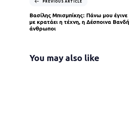
PREVIOUS ARTICLE
r
e
Βασίλης Μπισμπίκης: Πάνω μου έγιν
v
με κρατάει η τέχνη, η Δέσποινα Βανδή 
i
άνθρωποι
o
u
s
A
You may also like
r
t
i
c
l
e