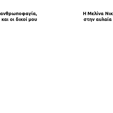
e
x
ε ανθρωποφαγία,
Η Μελίνα Νικ
t
και οι δικοί μου
στην αυλαία
A
r
t
i
c
l
e