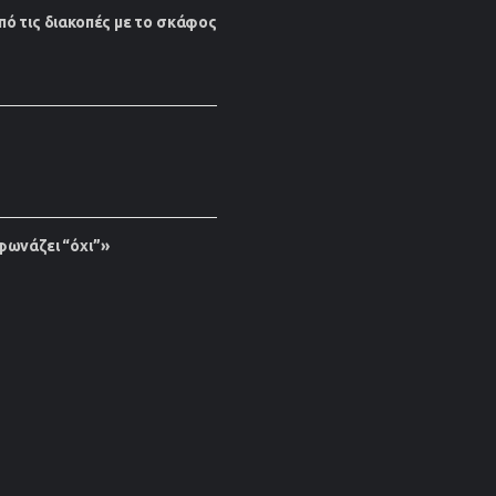
πό τις διακοπές με το σκάφος
φωνάζει “όχι”»