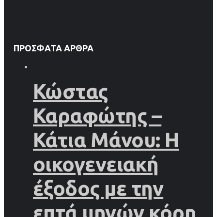
ΠΡΌΣΦΑΤΑ ΆΡΘΡΑ
Κώστας
Καραφώτης –
Κάτια Μάνου: Η
οικογενειακή
έξοδος με την
επτά μηνών κόρη