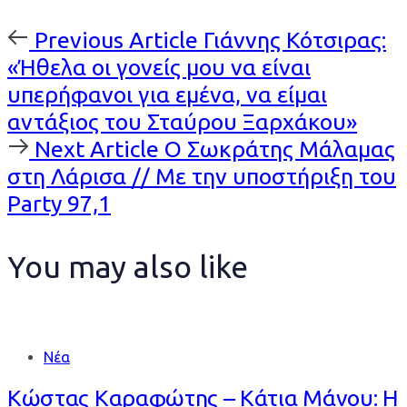
Previous
Previous Article
Γιάννης Κότσιρας:
Article
«Ήθελα οι γονείς μου να είναι
υπερήφανοι για εμένα, να είμαι
αντάξιος του Σταύρου Ξαρχάκου»
Next
Next Article
Ο Σωκράτης Μάλαμας
Article
στη Λάρισα // Με την υποστήριξη του
Party 97,1
You may also like
Νέα
Κώστας Καραφώτης – Κάτια Μάνου: Η