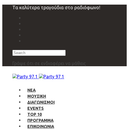
Skip
Skip
Τα καλύτερα τραγούδια στο ραδιόφωνο!
links
to
primary
navigation
Skip
to
content
Search
Γράψε ότι σε ενδιαφέρει να μάθεις
ΝΕΑ
ΜΟΥΣΙΚΗ
ΔΙΑΓΩΝΙΣΜΟΙ
EVENTS
TOP 10
ΠΡΟΓΡΑΜΜΑ
ΕΠΙΚΟΙΝΩΝΙΑ