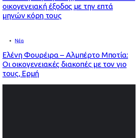
οικογενειακή έξοδος με την επτά
μηνών κόρη τους
Νέα
Ελένη Φουρέιρα – Αλμπέρτο Μποτία:
Οι οικογενειακές διακοπές με τον γιο
τους, Ερμή