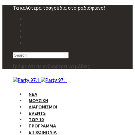
Skip
Skip
Τα καλύτερα τραγούδια στο ραδιόφωνο!
links
to
primary
navigation
Skip
to
content
Search
Γράψε ότι σε ενδιαφέρει να μάθεις
ΝΕΑ
ΜΟΥΣΙΚΗ
ΔΙΑΓΩΝΙΣΜΟΙ
EVENTS
TOP 10
ΠΡΟΓΡΑΜΜΑ
ΕΠΙΚΟΙΝΩΝΙΑ