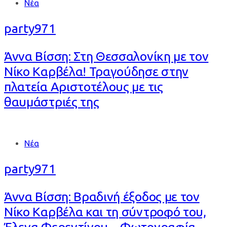
Tags
Νέα
party971
Άννα Βίσση: Στη Θεσσαλονίκη με τον
Νίκο Καρβέλα! Τραγούδησε στην
πλατεία Αριστοτέλους με τις
θαυμάστριές της
Tags
Νέα
party971
Άννα Βίσση: Βραδινή έξοδος με τον
Νίκο Καρβέλα και τη σύντροφό του,
Έλενα Φερεντίνου – Φωτογραφία