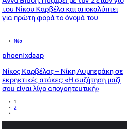
Άννα Βίσση: Ποζάρει με τον 2 ετών γιο
του Νίκου Καρβέλα και αποκαλύπτει
για πρώτη φορά το όνομά του
Tags
Νέα
phoenixdaap
Νίκος Καρβέλας – Νίκη Λυμπεράκη σε
εκρηκτικές ατάκες: «Η συζήτηση μαζί
σου είναι λίγο απογοητευτική»
1
2