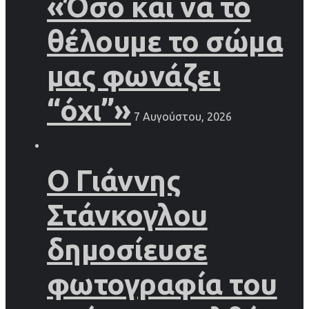
«Όσο και να το
θέλουμε το σώμα
μας φωνάζει
“όχι”»
7 Αυγούστου, 2026
Ο Γιάννης
Στάνκογλου
δημοσίευσε
φωτογραφία του