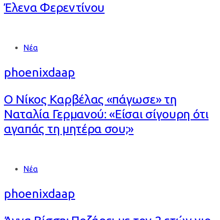
Έλενα Φερεντίνου
Tags
Νέα
phoenixdaap
Ο Νίκος Καρβέλας «πάγωσε» τη
Ναταλία Γερμανού: «Είσαι σίγουρη ότι
αγαπάς τη μητέρα σου;»
Tags
Νέα
phoenixdaap